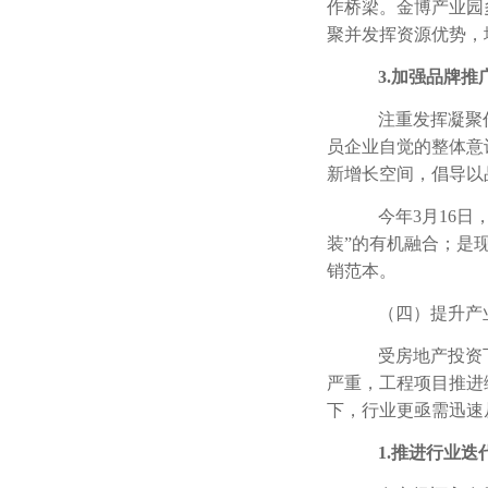
作桥梁。金博产业园
聚并发挥资源优势，
3.
加强品牌推
注重发挥凝聚
员企业自觉的整体意
新增长空间，倡导以
今年
3
月
16
日
装”的有机融合；是
销范本。
（四）提升产
受房地产投资
严重，工程项目推进
下，行业更亟需迅速
1.
推进行业迭