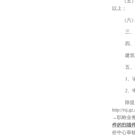
（五
以上；
（六
三、
四、
建筑
五、
1、
2、
除提
http:/
→职称业
件的扫描
价中心审