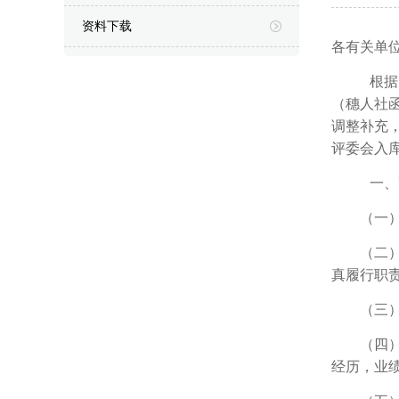
资料下载
各有关单
根据
（穗人社
调整补充
评委会入
一、
（一
（二
真履行职
（三
（四
经历，业