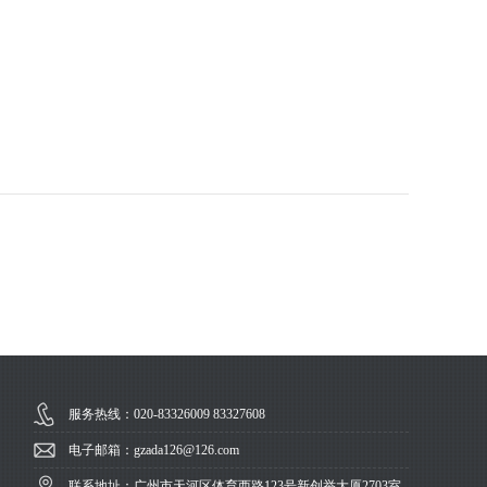
服务热线：020-83326009 83327608
电子邮箱：gzada126@126.com
联系地址：广州市天河区体育西路123号新创举大厦2703室