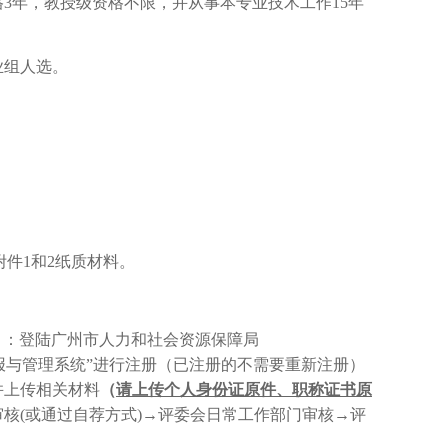
格
3
年，教授级资格不限，并从事本专业技术工作
15
年
业组人选。
附件
1
和
2
纸质材料。
 ：登陆广州市人力和社会资源保障局
“职称业务申报与管理系统”进行注册（已注册的不需要重新注册）
并上传相关材料
（
请上传个人身份证原件、职称证书原
审核
(
或通过自荐方式
)
→评委会日常工作部门审核→评