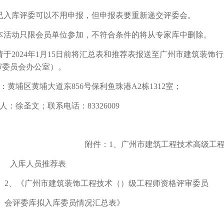
已入库评委可以不用申报，但申报表要重新递交评委会。
本活动只限会员单位参加，不符合条件的将从专家库中删除。
请于
2024
年
1
月
15
日前将汇总表和推荐表报送至广州市建筑装饰行
审委员会办公室）。
：黄埔区黄埔大道东
856
号保利鱼珠港
A2
栋
1312
室；
人：徐圣文；联系电话：
83326009
附件：
1
、广州市建筑工程技术高级工
入库人员推荐表
2、《广州市建筑装饰工程技术（）级工程师资格评审委员
会评委库拟入库委员情况汇总表》