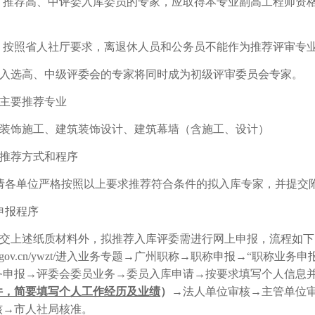
）推荐高、中评委入库委员的专家，应取得本专业副高工程师资
）按照省人社厅要求，离退休人员和公务员不能作为推荐评审专
入选高、中级评委会的专家将同时成为初级评审委员会专家。
主要推荐专业
装饰施工、建筑装饰设计、建筑幕墙（含施工、设计）
推荐方式和程序
请各单位严格按照以上要求推荐符合条件的拟入库专家，并提交
申报程序
交上述纸质材料外，拟推荐入库评委需进行网上申报，流程如下
/rsj.gz.gov.cn/ywzt/进入业务专题→广州职称→职称申报→
务申报→评委会委员业务→委员入库申请→按要求填写个人信息
件，简要填写个人工作经历及业绩
）
→法人单位审核→主管单位
核→市人社局核准。