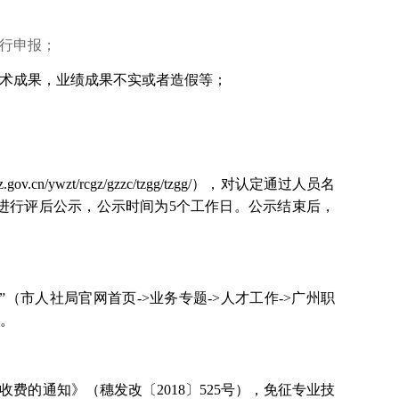
行申报；
术成果，业绩成果不实或者造假等；
sj.gz.gov.cn/ywzt/rcgz/gzzc/tzgg/tzgg/），对认定通过人员名
进行评后公示，公示时间为5个工作日。公示结束后，
”（市人社局官网首页
->业务专题->人才工作->广州职
书。
收费的通知》（穗发改〔
2018〕525号），免征专业技