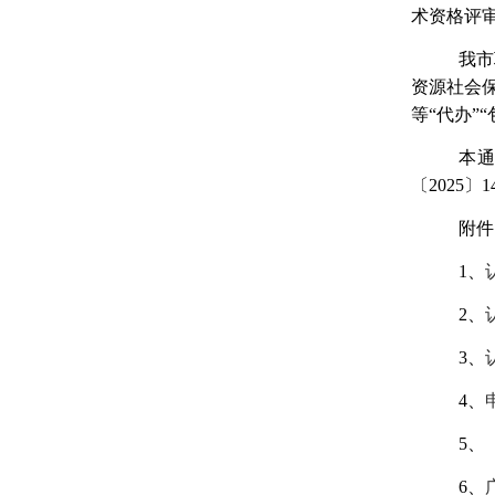
术资格评
我市
资源社会
等
“代办”
本
〔2025〕
附件
1、
2、
3、
4、
5、
6、