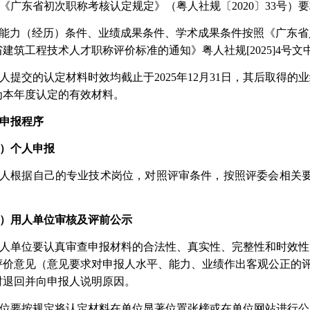
《广东省初次职称考核认定规定》（粤人社规〔2020〕33号）
能力（经历）条件、业绩成果条件、学术成果条件按照
《广东省
省建筑工程技术人才职称评价标准的通知》粤人社规
[2025]4号文
人提交的认定材料时效均截止于
2025年12月31日，其后取
为本年度认定的有效材料。
申报程序
）个人申报
人根据自己的专业技术岗位，对照评审条件，按照评委会相关
）
用人单位审核及评前公示
 用人单位要认真审查申报材料的合法性、真实性、完整性和时效
评价意见（意见要求对申报人水平、能力、业绩作出客观公正的评
时退回并向申报人说明原因。
单位
要按规定将认定材料在单位显著位置张榜或在单位网站进行公