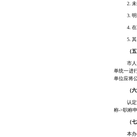
2.
3.
明
4.
在
5.
（五
市人
单统一进
单位应将
（六
认定
称->职称
（七
本办