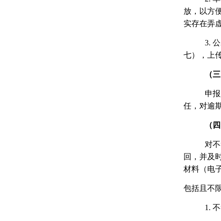
放，以方
实存在弄
3.
七），上
（三
申报
任，对逾
（四
对不
回，并及
材料（电
包括且不
1.