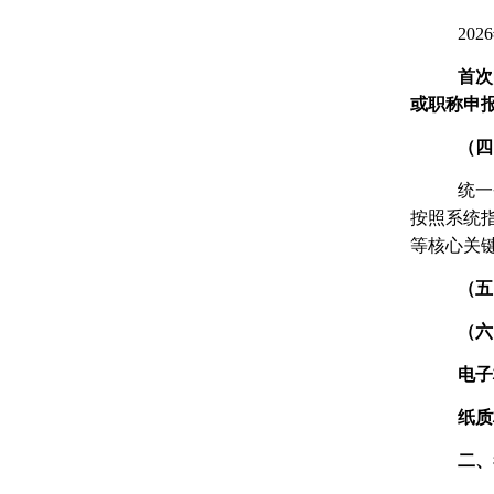
202
首次
或职称申
（四
统一
按照系统
等核心关
（五
（六
电子
纸质
二、