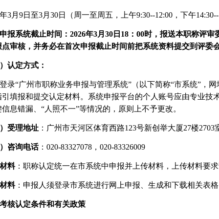
6年3
月
9日至3月30
日
（周一至周五，上午
9:
30--12:00，下午14:30-
申报系统截止时间：
2026年3月30日18：00时，报送本职
报点审核，并务必在首次申报截止时间前把系统资料提交到评委
）认定方式：
登录
“广州市职称业务申报与管理系统”（以下简称“市系统”，网
指引填报和提交认定材料。系统申报平台的个人账号应由专业技
键信息错漏、
“人照不一”等情况的，原则上不予更改。
）受理地址
：
广州市天河区体育西路
123号新创举大厦27楼270
3
）咨询电话
：
020-83327078，020-83326009
材料
：职称认定统一在市系统中申报并上传材料，上传材料要求
材料
：申报人须登录市系统进行网上申报、生成和下载相关表格
考核认定条件和有关政策