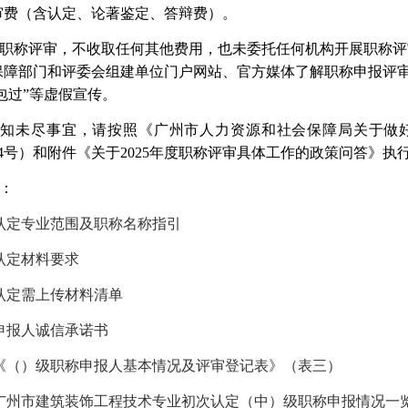
审费（含认定、论著鉴定、答辩费）。
职称评审，不收取任何其他费用，也未委托任何机构开展职称评
保障部门和评委会组建单位门户网站、
官方媒体了解职称申报评
“包过”等虚假宣传。
通知未尽事宜，请按照《广州市人力资源和社会保障局关于做
14号）和附件《
关于
2025年度职称评审具体工作的政策问答
》执
：
认定专业范围及职称名称指引
认定材料要求
认定需上传材料清单
申报人诚信承诺书
《（）级职称申报人基本情况及评审登记表》（表三）
广州市建筑装饰工程技术专业初次认定（中）级职称申报情况一