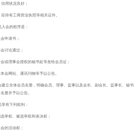
）信用状况良好；
）应持有工商营业执照等相关证件。
员入会的程序是：
入会申请书；
事会讨论通过；
事会或理事会授权的秘书处等发给会员证；
在本会网站、通讯刊物等予以公告。
会建立全体会员名册，明确会员、理事、监事以及会长、副会长、监事长、秘书
改名册并予以公告。
员享有下列权利：
的选举权、被选举权和表决权；
本会的活动权；