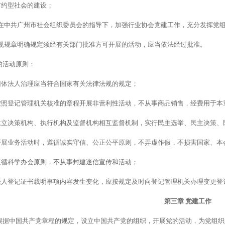
节约型社会的建设；
在中共广州市社会组织委员会的指导下，加强行业协会党建工作，充分发挥党
规规章明确规定须经有关部门批准方可开展的活动，应当依法经过批准。
的活动原则：
团体法人治理应当符合国家有关法律法规的规定；
按照登记管理机关核准的章程开展非营利性活动，不从事商品销售，经费用于本
建立决策机构、执行机构及监督机构相互监督机制，实行民主选举、民主决策、
开展业务活动时，遵循诚实守信、公正公平原则，不弄虚作假，不损害国家、本
遵循科学办会原则，不从事封建迷信宣传和活动；
法人登记证书载明事项内容发生变化，应按规定及时向登记管理机关办理变更登
第三章
党建工作
根据中国共产党章程的规定，设立中国共产党的组织，开展党的活动，为党组织