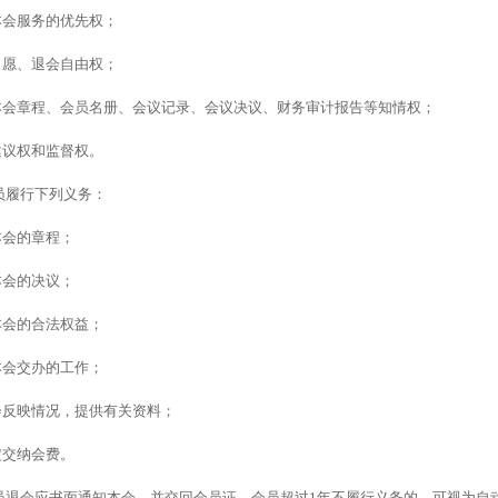
本会服务的优先权；
自愿、退会自由权；
本会章程、会员名册、会议记录、会议决议、财务审计报告等知情权；
建议权和监督权。
员履行下列义务：
本会的章程；
本会的决议；
本会的合法权益；
本会交办的工作；
会反映情况，提供有关资料；
定交纳会费。
员退会应书面通知本会，并交回会员证。会员超过
1年不履行义务的，可视为自