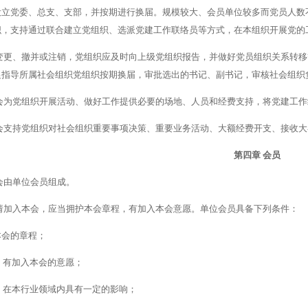
设立党委、总支、支部，并按期进行换届。规模较大、会员单位较多而党员人数
织，支持通过联合建立党组织、选派党建工作联络员等方式，在本组织开展党的
变更、撤并或注销，党组织应及时向上级党组织报告，并做好党员组织关系转移
促指导所属社会组织党组织按期换届，审批选出的书记、副书记，审核社会组织
会为党组织开展活动、做好工作提供必要的场地、人员和经费支持，将党建工作
会支持党组织对社会组织重要事项决策、重要业务活动、大额经费开支、接收大
第四章
会员
会由单位会员组成。
请加入本会，应当拥护本会章程，有加入本会意愿。单位会员具备下列条件：
本会的章程；
）有加入本会的意愿；
）在本行业领域内具有一定的影响；