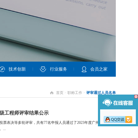
技术创新
行业服务
会员之家
首页
>
职称工作
>
评审通过人员名单
高级工程师评审结果公示
票表决等多轮评审，共有77名申报人员通过了2023年度广州市建筑装
..