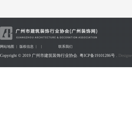
践行初心使命，促进变革发展 ——总承包集团举行“不忘初心，牢记使命”主题教育党课
我会副会长单位广东爱富兰建设有限公司2019年中总结会议在穗圆满闭幕
广州市房屋开发建设有限公司开展“不忘初心、牢记使命”主题征文演讲比赛
网站地图
版权信息
联系我们
Copyright © 2019 广州市建筑装饰行业协会.
粤ICP备19101286号
.
Designe
珊瑚湾畔别墅
旭辉公园大道营销中心说明
东氿壹号