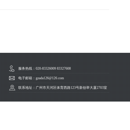
服务热线：020-83326009 83327608
电子邮箱：gzada126@126.com
联系地址：广州市天河区体育西路123号新创举大厦2703室