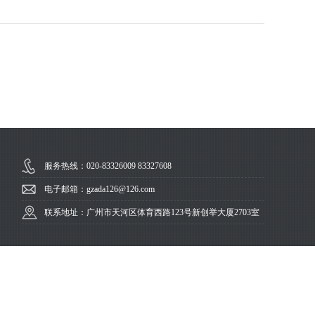
服务热线：020-83326009 83327608
电子邮箱：gzada126@126.com
联系地址：广州市天河区体育西路123号新创举大厦2703室