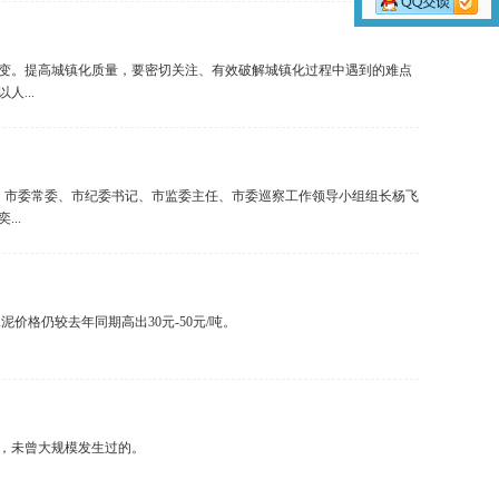
变。提高城镇化质量，要密切关注、有效破解城镇化过程中遇到的难点
...
会。市委常委、市纪委书记、市监委主任、市委巡察工作领导小组组长杨飞
..
价格仍较去年同期高出30元-50元/吨。
，未曾大规模发生过的。