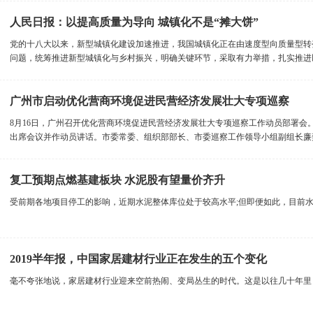
人民日报：以提高质量为导向 城镇化不是“摊大饼”
党的十八大以来，新型城镇化建设加速推进，我国城镇化正在由速度型向质量型转
问题，统筹推进新型城镇化与乡村振兴，明确关键环节，采取有力举措，扎实推进以人
广州市启动优化营商环境促进民营经济发展壮大专项巡察
8月16日，广州召开优化营商环境促进民营经济发展壮大专项巡察工作动员部署
出席会议并作动员讲话。市委常委、组织部部长、市委巡察工作领导小组副组长廉奕.
复工预期点燃基建板块 水泥股有望量价齐升
受前期各地项目停工的影响，近期水泥整体库位处于较高水平;但即便如此，目前水泥
2019半年报，中国家居建材行业正在发生的五个变化
毫不夸张地说，家居建材行业迎来空前热闹、变局丛生的时代。这是以往几十年里